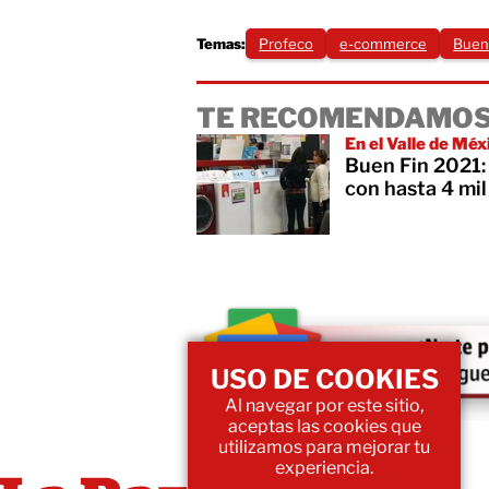
Temas:
Profeco
e-commerce
Buen
TE RECOMENDAMOS
En el Valle de Méx
Buen Fin 2021: 
con hasta 4 mil
USO DE COOKIES
Al navegar por este sitio,
aceptas las cookies que
utilizamos para mejorar tu
experiencia.