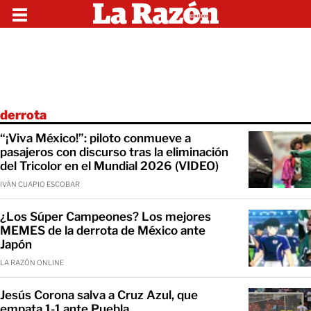
derrota
“¡Viva México!”: piloto conmueve a
pasajeros con discurso tras la eliminación
del Tricolor en el Mundial 2026 (VIDEO)
IVÁN CUAPIO ESCOBAR
¿Los Súper Campeones? Los mejores
MEMES de la derrota de México ante
Japón
LA RAZÓN ONLINE
Jesús Corona salva a Cruz Azul, que
empata 1-1 ante Puebla