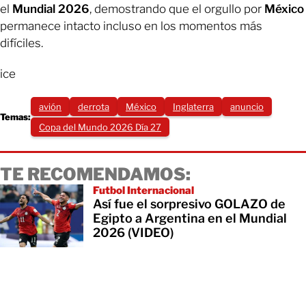
el
Mundial 2026
, demostrando que el orgullo por
México
permanece intacto incluso en los momentos más
difíciles.
ice
avión
derrota
México
Inglaterra
anuncio
Temas:
Copa del Mundo 2026 Día 27
TE RECOMENDAMOS:
Futbol Internacional
Así fue el sorpresivo GOLAZO de
Egipto a Argentina en el Mundial
2026 (VIDEO)