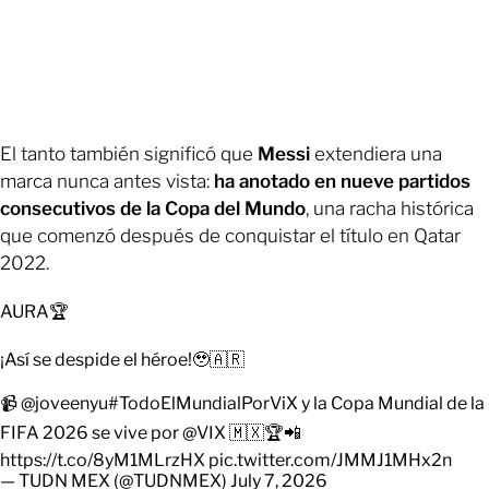
El tanto también significó que
Messi
extendiera una
marca nunca antes vista:
ha anotado en nueve partidos
consecutivos de la Copa del Mundo
, una racha histórica
que comenzó después de conquistar el título en Qatar
2022.
AURA🏆
¡Así se despide el héroe!🥹🇦🇷
📹
@joveenyu
#TodoElMundialPorViX
y la Copa Mundial de la
FIFA 2026 se vive por
@VIX
🇲🇽🏆📲
https://t.co/8yM1MLrzHX
pic.twitter.com/JMMJ1MHx2n
— TUDN MEX (@TUDNMEX)
July 7, 2026