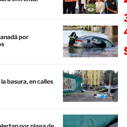
Canadá por
os
 la basura, en calles
alertan por plaga de