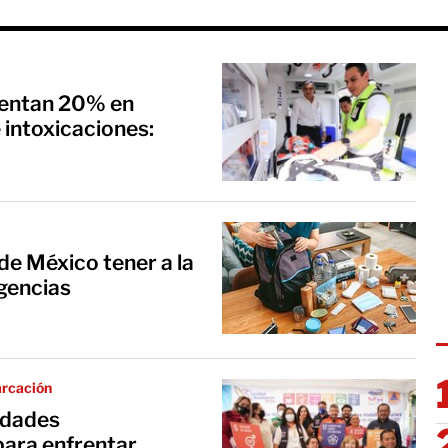
entan 20% en
 intoxicaciones:
e México tener a la
gencias
arcación
idades
para enfrentar