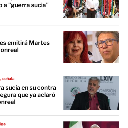
o a "guerra sucia"
es emitirá Martes
Monreal
o, señala
a sucia en su contra
segura que ya aclaró
onreal
ige