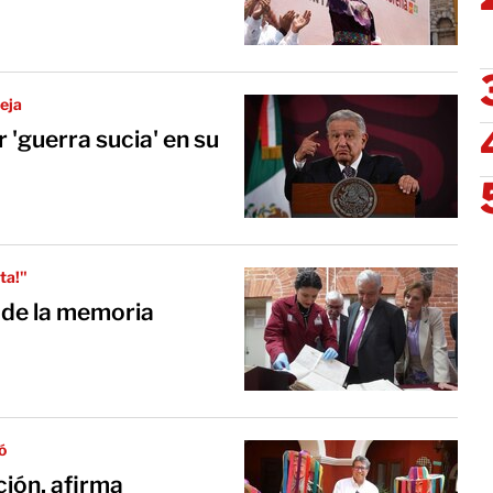
eja
 'guerra sucia' en su
ta!"
 de la memoria
ó
ción, afirma