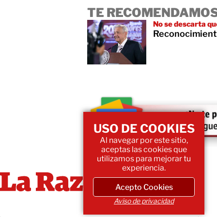
TE RECOMENDAMOS
No se descarta qu
Reconocimiento
USO DE COOKIES
Al navegar por este sitio,
aceptas las cookies que
utilizamos para mejorar tu
experiencia.
Acepto Cookies
Aviso de privacidad