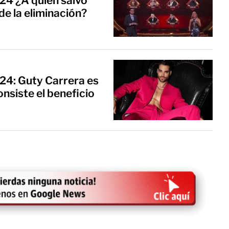
24 ¿A quién salvó
e la eliminación?
24: Guty Carrera es
consiste el beneficio