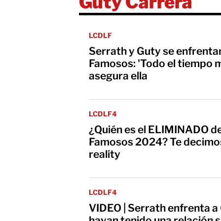
Guty Carrera
LCDLF
Serrath y Guty se enfrenta
Famosos: 'Todo el tiempo 
asegura ella
LCDLF4
¿Quién es el ELIMINADO de
Famosos 2024? Te decimos 
reality
LCDLF4
VIDEO | Serrath enfrenta a 
hayan tenido una relación s