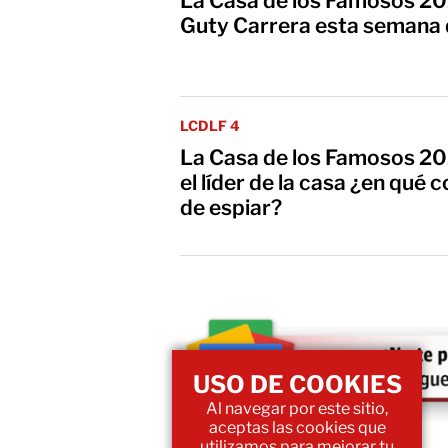
La Casa de los Famosos 20
Guty Carrera esta semana d
LCDLF 4
La Casa de los Famosos 20
el líder de la casa ¿en qué 
de espiar?
USO DE COOKIES
Al navegar por este sitio,
aceptas las cookies que
utilizamos para mejorar tu