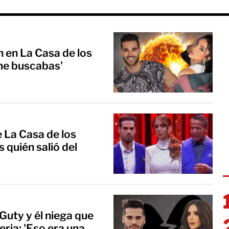
n en La Casa de los
me buscabas'
 La Casa de los
quién salió del
Guty y él niega que
eria: 'Eso era una