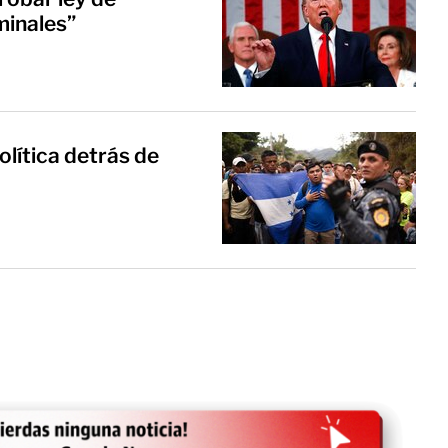
minales”
ítica detrás de