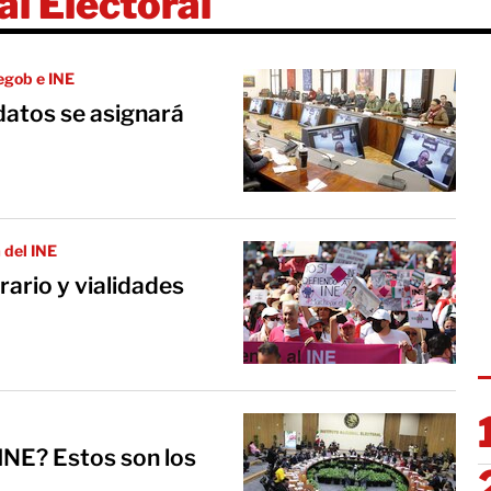
al Electoral
egob e INE
datos se asignará
 del INE
rario y vialidades
 INE? Estos son los