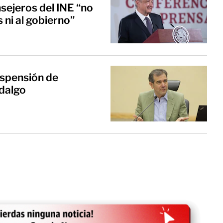
ejeros del INE “no
 ni al gobierno”
uspensión de
idalgo