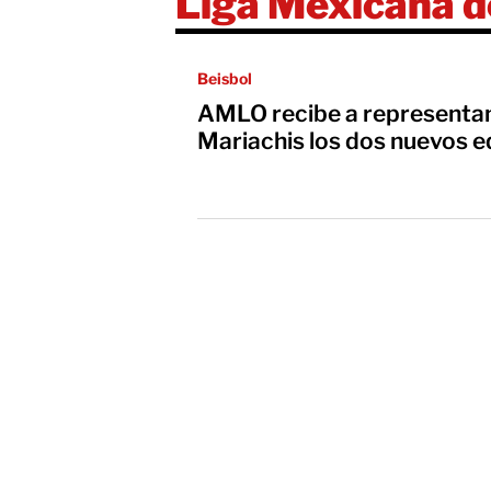
Liga Mexicana d
Beisbol
AMLO recibe a representan
Mariachis los dos nuevos e