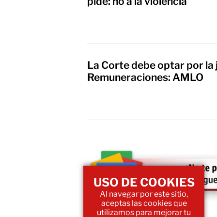
pide: no a la violencia
La Corte debe optar por la 
Remuneraciones: AMLO
USO DE COOKIES
Al navegar por este sitio,
aceptas las cookies que
utilizamos para mejorar tu