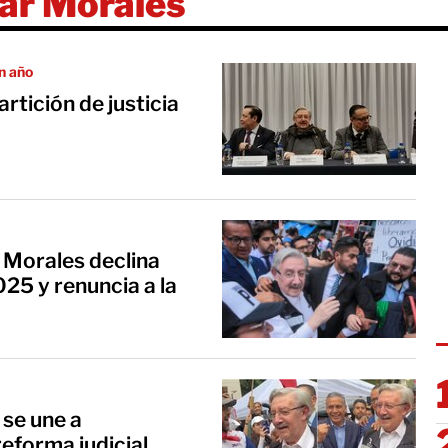
lar Morales
n año
rtición de justicia
r Morales declina
025 y renuncia a la
 se une a
eforma judicial