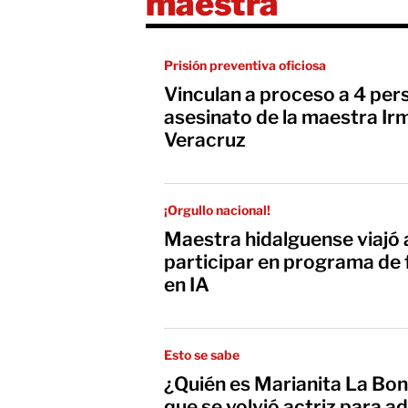
maestra
Prisión preventiva oficiosa
Vinculan a proceso a 4 per
asesinato de la maestra I
Veracruz
¡Orgullo nacional!
Maestra hidalguense viajó 
participar en programa de
en IA
Esto se sabe
¿Quién es Marianita La Boni
que se volvió actriz para a