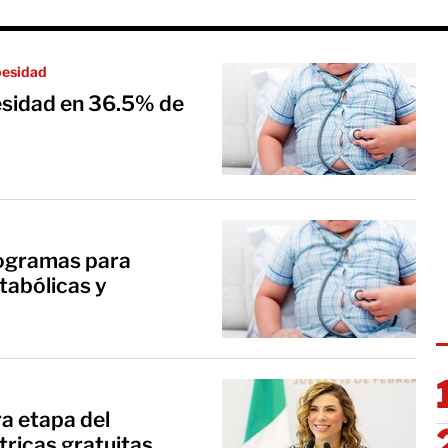
besidad
esidad en 36.5% de
ogramas para
abólicas y
ra etapa del
tricas gratuitas