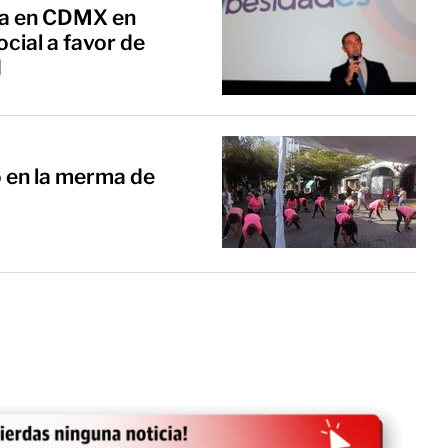
día en CDMX en
cial a favor de
d
o en la merma de