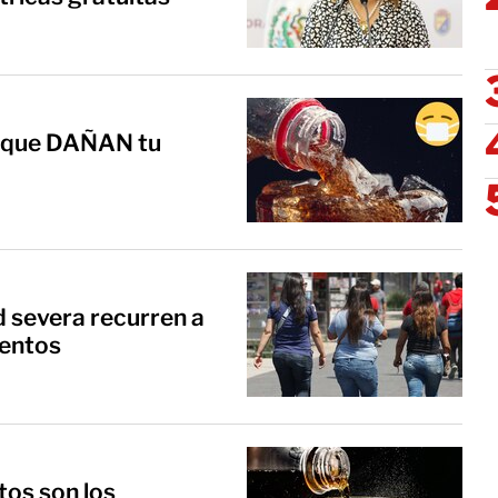
s que DAÑAN tu
 severa recurren a
mentos
tos son los