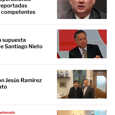
 reportadas
s competentes
a supuesta
de Santiago Nieto
on Jesús Ramírez
ato
Guatemala