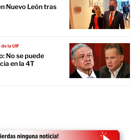
en Nuevo León tras
 de la UIF
o: No se puede
cia en la 4T