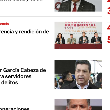
rencia
encia y rendición de
er García Cabeza de
ra servidores
 delitos
 operaciones