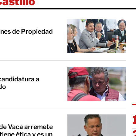
astillo
iones de Propiedad
 candidatura a
do
 de Vaca arremete
tiene ética y es un