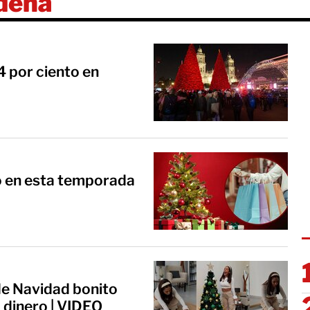
deña
 por ciento en
llo en esta temporada
de Navidad bonito
 dinero | VIDEO