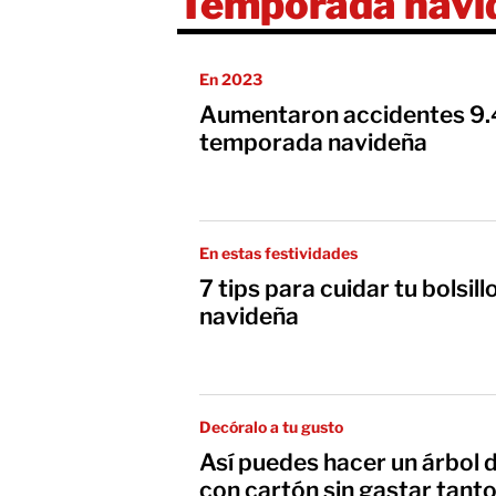
Temporada navi
En 2023
Aumentaron accidentes 9.4
temporada navideña
En estas festividades
7 tips para cuidar tu bolsi
navideña
Decóralo a tu gusto
Así puedes hacer un árbol 
con cartón sin gastar tanto