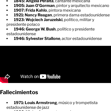
1845: Ángela Peralta
, cantante mexicana
1905: Juan O’Gorman
, pintor y arquitecto mexicano
1907: Frida Kahlo
, pintora mexicana
1921: Nancy Reagan
, primera dama estadounidense
1923: Wojciech Jaruzelski
, político, militar y
presidente polaco
1946: George W. Bush
, político y presidente
estadounidense
1946: Sylvester Stallone
, actor estadounidense
Fallecimientos
1971: Louis Armstrong
, músico y trompetista
estadounidense de jazz