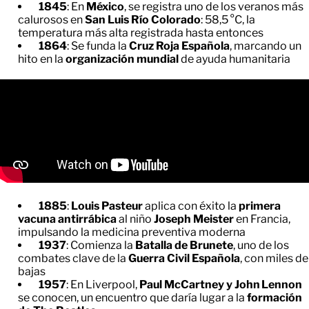
1845
: En
México
, se registra uno de los veranos más
calurosos en
San Luis Río Colorado
: 58,5 °C, la
temperatura más alta registrada hasta entonces
1864
: Se funda la
Cruz Roja Española
, marcando un
hito en la
organización mundial
de ayuda humanitaria
1885
:
Louis Pasteur
aplica con éxito la
primera
vacuna antirrábica
al niño
Joseph Meister
en Francia,
impulsando la medicina preventiva moderna
1937
: Comienza la
Batalla de Brunete
, uno de los
combates clave de la
Guerra Civil Española
, con miles de
bajas
1957
: En Liverpool,
Paul McCartney y John Lennon
se conocen, un encuentro que daría lugar a la
formación