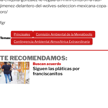
jimenez-delantero-del-wolves-seleccion-mexicana-copa-
oro/
fgr
Principales
Comisión Ambiental de la Megalópolis
Temas:
Contingencia Ambiental Atmosférica Extraordinaria
TE RECOMENDAMOS:
Buscan acuerdo
Siguen las pláticas por
franciscanitos