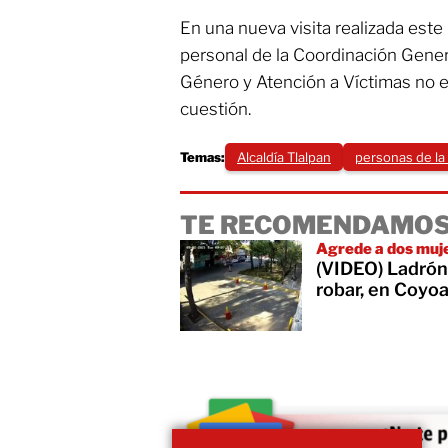
En una nueva visita realizada este
personal de la Coordinación Gener
Género y Atención a Víctimas no e
cuestión.
Temas:
Alcaldía Tlalpan
personas de la
TE RECOMENDAMOS
Agrede a dos muj
(VIDEO) Ladrón 
robar, en Coyo