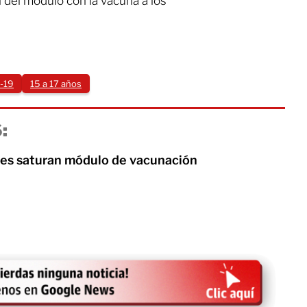
 del módulo con la vacuna a los
-19
15 a 17 años
:
es saturan módulo de vacunación