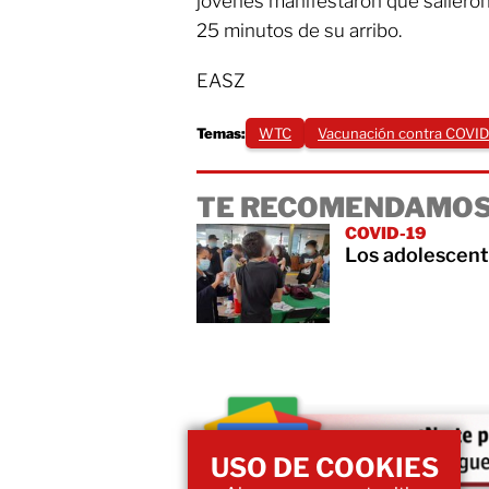
jóvenes manifestaron que salieron
25 minutos de su arribo.
EASZ
Temas:
WTC
Vacunación contra COVID
TE RECOMENDAMOS
COVID-19
Los adolescent
USO DE COOKIES