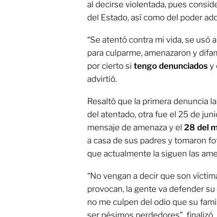
al decirse violentada, pues consid
del Estado, así como del poder adq
“Se atentó contra mi vida, se usó a
para culparme, amenazaron y difam
por cierto si
tengo denunciados
y 
advirtió.
Resaltó que la primera denuncia la
del atentado, otra fue el 25 de jun
mensaje de amenaza y el
28 del 
a casa de sus padres y tomaron fo
que actualmente la siguen las am
“No vengan a decir que son vícti
provocan, la gente va defender su v
no me culpen del odio que su fami
ser pésimos perdedores”, finalizó.