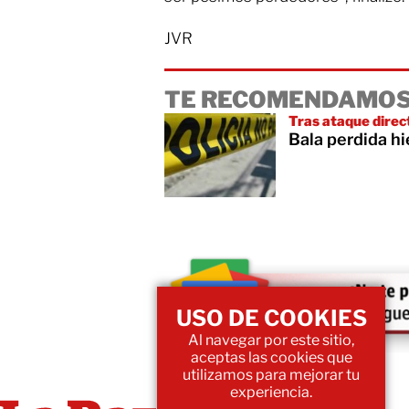
JVR
TE RECOMENDAMOS
Tras ataque direc
Bala perdida hi
USO DE COOKIES
Al navegar por este sitio,
aceptas las cookies que
utilizamos para mejorar tu
experiencia.