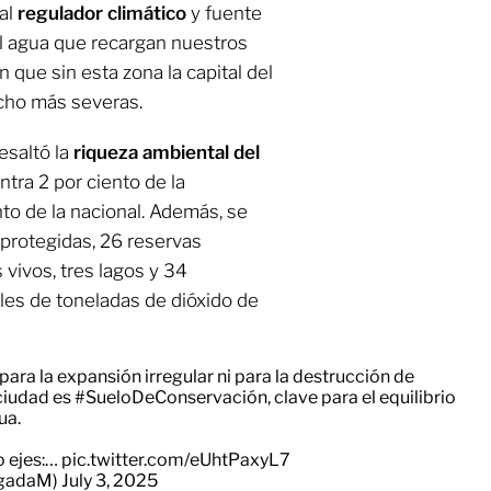
pal
regulador climático
y fuente
del agua que recargan nuestros
n que sin esta zona la capital del
ho más severas.
esaltó la
riqueza ambiental del
tra 2 por ciento de la
nto de la nacional. Además, se
 protegidas, 26 reservas
os vivos, tres lagos y 34
les de toneladas de dióxido de
para la expansión irregular ni para la destrucción de
 ciudad es
#SueloDeConservación
, clave para el equilibrio
ua.
o ejes:…
pic.twitter.com/eUhtPaxyL7
ugadaM)
July 3, 2025