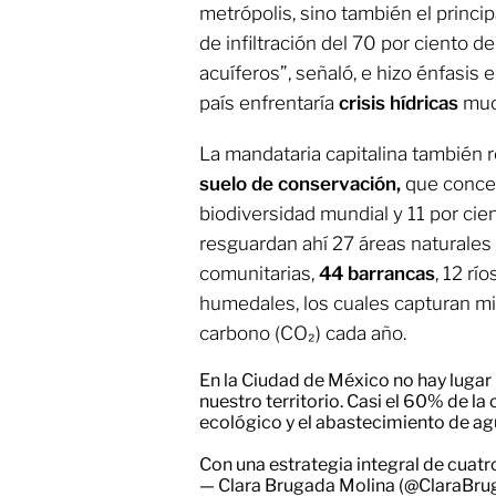
metrópolis, sino también el princi
de infiltración del 70 por ciento 
acuíferos”, señaló, e hizo énfasis e
país enfrentaría
crisis
hídricas
muc
La mandataria capitalina también r
suelo de conservación,
que concen
biodiversidad mundial y 11 por cie
resguardan ahí 27 áreas naturales
comunitarias,
44 barrancas
, 12 rí
humedales, los cuales capturan mi
carbono (CO₂) cada año.
En la Ciudad de México no hay lugar 
nuestro territorio. Casi el 60% de la
ecológico y el abastecimiento de ag
Con una estrategia integral de cuatr
— Clara Brugada Molina (@ClaraBr