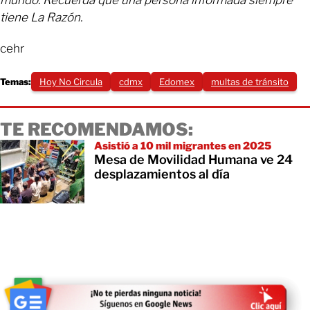
mundo. Recuerda que una persona informada siempre
tiene La Razón.
cehr
Temas:
Hoy No Circula
cdmx
Edomex
multas de tránsito
TE RECOMENDAMOS:
Asistió a 10 mil migrantes en 2025
Mesa de Movilidad Humana ve 24
desplazamientos al día