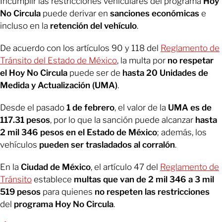
Incumplir las restricciones vehiculares del programa
Hoy
No Circula
puede derivar en
sanciones económicas
e
incluso en la
retención del vehículo
.
De acuerdo con los artículos 90 y 118 del
Reglamento de
Tránsito del Estado de México
, la multa por
no respetar
el Hoy No Circula
puede ser de
hasta 20 Unidades de
Medida y Actualización (UMA)
.
Desde el pasado
1 de febrero
, el valor de la
UMA es de
117.31 pesos
, por lo que la sanción puede alcanzar
hasta
2 mil 346 pesos en el Estado de México
; además, los
vehículos
pueden ser trasladados al corralón
.
En la
Ciudad de México
, el artículo 47 del
Reglamento de
Tránsito
establece
multas que van de 2 mil 346 a 3 mil
519 pesos
para quienes
no respeten las restricciones
del
programa Hoy No Circula
.