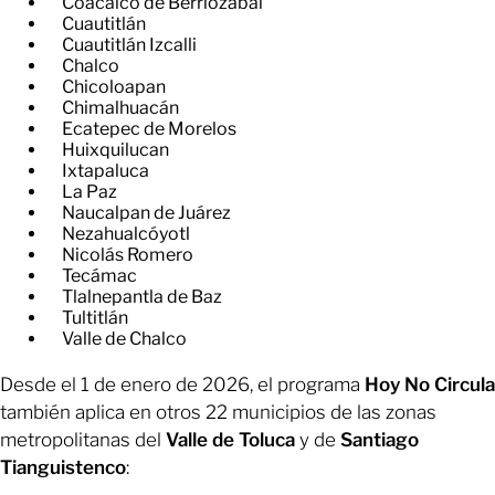
Coacalco de Berriozábal
Cuautitlán
Cuautitlán Izcalli
Chalco
Chicoloapan
Chimalhuacán
Ecatepec de Morelos
Huixquilucan
Ixtapaluca
La Paz
Naucalpan de Juárez
Nezahualcóyotl
Nicolás Romero
Tecámac
Tlalnepantla de Baz
Tultitlán
Valle de Chalco
Desde el 1 de enero de 2026, el programa
Hoy No Circula
también aplica en otros 22 municipios de las zonas
metropolitanas del
Valle de Toluca
y de
Santiago
Tianguistenco
: