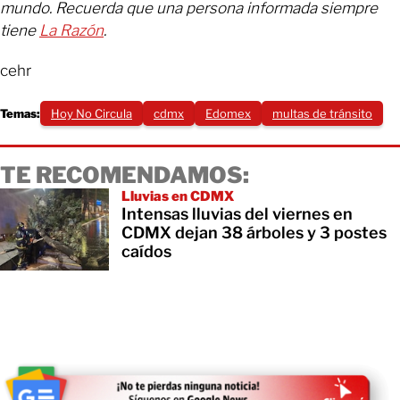
mundo. Recuerda que una persona informada siempre
tiene
La Razón
.
cehr
Temas:
Hoy No Circula
cdmx
Edomex
multas de tránsito
TE RECOMENDAMOS:
Lluvias en CDMX
Intensas lluvias del viernes en
CDMX dejan 38 árboles y 3 postes
caídos