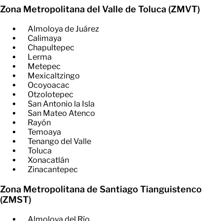
Zona Metropolitana del Valle de Toluca (ZMVT)
Almoloya de Juárez
Calimaya
Chapultepec
Lerma
Metepec
Mexicaltzingo
Ocoyoacac
Otzolotepec
San Antonio la Isla
San Mateo Atenco
Rayón
Temoaya
Tenango del Valle
Toluca
Xonacatlán
Zinacantepec
Zona Metropolitana de Santiago Tianguistenco
(ZMST)
Almoloya del Río