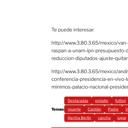
Te puede interesar:
http://www.3.80.3.65/mexico/van-
raspan-a-unam-ipn-presupuesto-
reduccion-diputados-ajuste-quita
http://www.3.80.3.65/mexico/and
conferencia-presidencia-en-vivo-l
minimos-palacio-nacional-presiden
Destacadas
estadio
futbol
Temas:
muerte
Capitán
Padre
V
Hertha Berlín
cancha
jugar