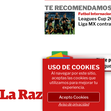
TE RECOMENDAMOS
Futbol Internacio
Leagues Cup 20
Liga MX contra
USO DE COOKIES
Al navegar por este sitio,
aceptas las cookies que
utilizamos para mejorar tu
experiencia.
Acepto Cookies
Aviso de privacidad