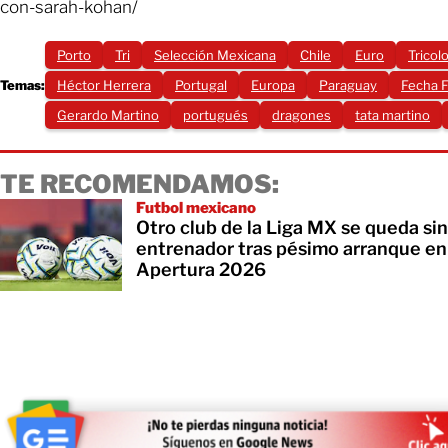
con-sarah-kohan/
Porto
Tri
Selección Mexicana
Chile
Euro
Tricol
Temas:
Héctor Herrera
Portugal
Europa
Paraguay
Fecha 
Gerardo Martino
portugués
dragones
tata martino
TE RECOMENDAMOS:
Futbol mexicano
Otro club de la Liga MX se queda sin
entrenador tras pésimo arranque en
Apertura 2026