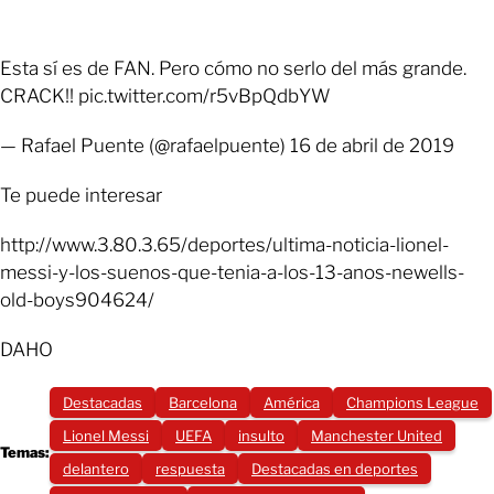
Esta sí es de FAN. Pero cómo no serlo del más grande.
CRACK!! pic.twitter.com/r5vBpQdbYW
— Rafael Puente (@rafaelpuente) 16 de abril de 2019
Te puede interesar
http://www.3.80.3.65/deportes/ultima-noticia-lionel-
messi-y-los-suenos-que-tenia-a-los-13-anos-newells-
old-boys904624/
DAHO
Destacadas
Barcelona
América
Champions League
Lionel Messi
UEFA
insulto
Manchester United
Temas:
delantero
respuesta
Destacadas en deportes