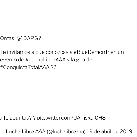
Ontas, @10APG?
Te invitamos a que conozcas a #BlueDemonJr en un
evento de #LuchaLibreAAA y la gira de
#ConquistaTotalAAA ??
¿Te apuntas? ? pic.twitter.com/UAmsxuj0H8
— Lucha Libre AAA (@luchalibreaaa) 19 de abril de 2019