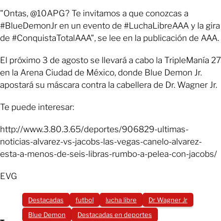
"Ontas, @10APG? Te invitamos a que conozcas a
#BlueDemonJr en un evento de #LuchaLibreAAA y la gira
de #ConquistaTotalAAA", se lee en la publicación de AAA.
El próximo 3 de agosto se llevará a cabo la TripleManía 27
en la Arena Ciudad de México, donde Blue Demon Jr.
apostará su máscara contra la cabellera de Dr. Wagner Jr.
Te puede interesar:
http://www.3.80.3.65/deportes/906829-ultimas-
noticias-alvarez-vs-jacobs-las-vegas-canelo-alvarez-
esta-a-menos-de-seis-libras-rumbo-a-pelea-con-jacobs/
EVG
Destacadas
futbol
lucha libre
Dr Wagner Jr
Blue Demon
Destacadas en deportes