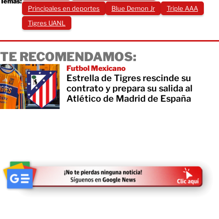
Temas:
Principales en deportes
Blue Demon Jr
Triple AAA
Tigres UANL
TE RECOMENDAMOS:
Futbol Mexicano
Estrella de Tigres rescinde su
contrato y prepara su salida al
Atlético de Madrid de España