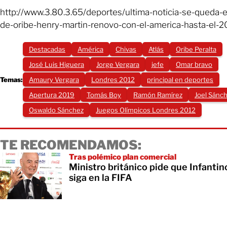
http://www.3.80.3.65/deportes/ultima-noticia-se-queda-e
de-oribe-henry-martin-renovo-con-el-america-hasta-el-2
Destacadas
América
Chivas
Atlás
Oribe Peralta
José Luis Higuera
Jorge Vergara
jefe
Omar bravo
Temas:
Amaury Vergara
Londres 2012
principal en deportes
Apertura 2019
Tomás Boy
Ramón Ramírez
Joel Sánc
Oswaldo Sánchez
Juegos Olímpicos Londres 2012
TE RECOMENDAMOS:
Tras polémico plan comercial
Ministro británico pide que Infantin
siga en la FIFA