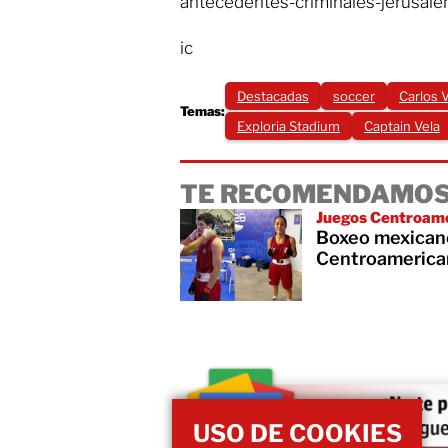
antecedentes-criminales-jerusale
ic
Destacadas
soccer
Carlos 
Temas:
Exploria Stadium
Captain Vela
TE RECOMENDAMOS
Juegos Centroame
Boxeo mexicano
Centroamerica
USO DE COOKIES