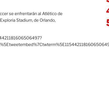
ccer se enfrentarán al Atlético de
 Exploria Stadium, de Orlando,
1154421181606506497?
mp%5Etweetembed%7Ctwterm%5E115442118160650649