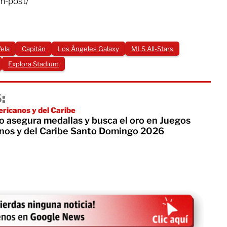
m-post/
Vela
Capitán
Los Ángeles Galaxy
MLS All-Stars
Explora Stadium
:
ricanos y del Caribe
 asegura medallas y busca el oro en Juegos
nos y del Caribe Santo Domingo 2026