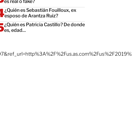
es real o fake?
¿Quién es Sebastián Fouilloux, ex
esposo de Arantza Ruiz?
¿Quién es Patricia Castillo? De donde
es, edad...
7&ref_url=http%3A%2F%2Fus.as.com%2Fus%2F2019%