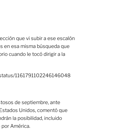
ección que vi subir a ese escalón
os en esa misma búsqueda que
o cuando le tocó dirigir a la
x/status/1161791102246146048
istosos de septiembre, ante
n Estados Unidos, comentó que
rán la posibilidad, incluido
o por América.