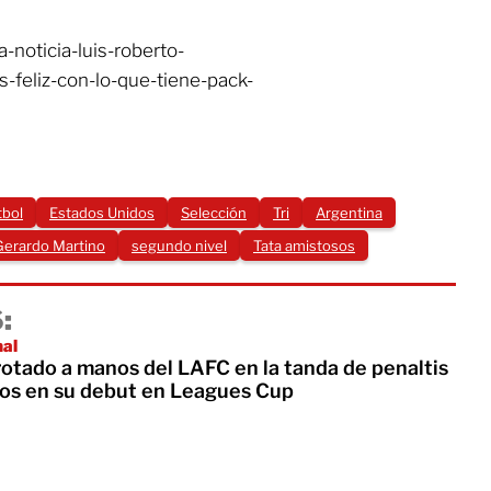
-noticia-luis-roberto-
-feliz-con-lo-que-tiene-pack-
tbol
Estados Unidos
Selección
Tri
Argentina
Gerardo Martino
segundo nivel
Tata amistosos
:
nal
rotado a manos del LAFC en la tanda de penaltis
os en su debut en Leagues Cup