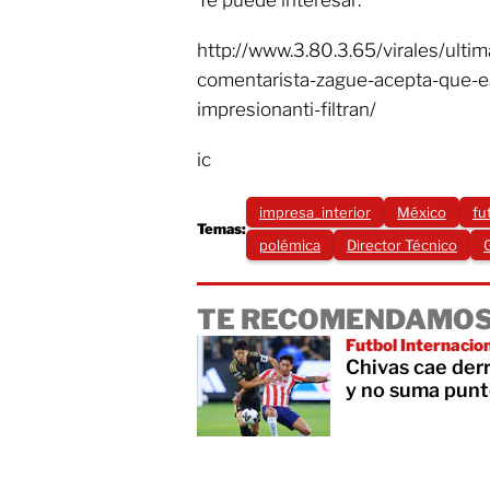
Te puede interesar:
http://www.3.80.3.65/virales/ultima
comentarista-zague-acepta-que-es
impresionanti-filtran/
ic
impresa_interior
México
fu
Temas:
polémica
Director Técnico
TE RECOMENDAMOS
Futbol Internacio
Chivas cae der
y no suma punt