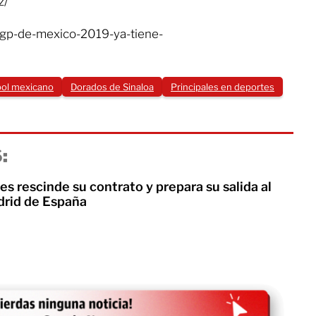
z/
-gp-de-mexico-2019-ya-tiene-
bol mexicano
Dorados de Sinaloa
Principales en deportes
:
res rescinde su contrato y prepara su salida al
drid de España