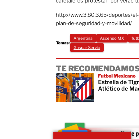
cafetaleros-protestan-por-veracru
http://www.3.80.3.65/deportes/el
plan-de-seguridad-y-movilidad/
Argentina
Ascenso MX
fut
Temas:
Gaspar Servio
TE RECOMENDAMOS
Futbol Mexicano
Estrella de Tig
Atlético de Ma