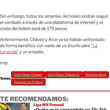
Sin embargo, todos los amantes del boxeo podrán seguir
el combate a través de una plataforma de internet y el
costo del boleto será de 175 pesos.
Anteriormente, Chávez y Arce ya se habían enfrentado
de forma benéfica, con saldo de un triunfo para
"La
Leyenda"
y un empate.
rmp
Julio César Chávez
Julio César Chávez Jr.
Travieso Arce
Temas:
Travieso vs Chávez
TE RECOMENDAMOS:
Liga MX Femenil
¿Quién es la consentida en Tik Tok,