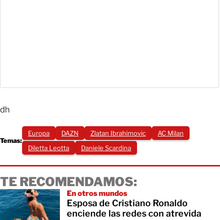
dh
Europa
DAZN
Zlatan Ibrahimovic
AC Milan
Temas:
Diletta Leotta
Daniele Scardina
TE RECOMENDAMOS:
En otros mundos
Esposa de Cristiano Ronaldo
enciende las redes con atrevida