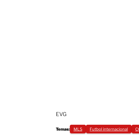
EVG
Temas:
MLS
Futbol internacional
C