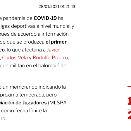
28/01/2021 01:21:43
la pandemia de
COVID-19
ha
gas deportivas a nivel mundial y
 pues de acuerdo a información
 de que se produzca
el primer
neo
, lo que afectaría a
Javier
,
Carlos Vela
y
Rodolfo Pizarro
,
que militan en el balompié de
ió un memorando indicando la
 próxima temporada, pero
iación de Jugadores
(MLSPA
e como fecha límite la
ro.