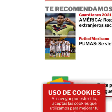
TE RECOMENDAMOS
Guard1anes 2021
AMÉRICA: Roger
extranjeros sac
Futbol Mexicano
PUMAS: Se vie
USO DE COOKIES
Al navegar por este sitio,
aceptas las cookies que
utilizamos para mejorar tu