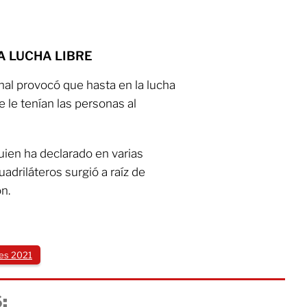
LA LUCHA LIBRE
onal provocó que hasta en la lucha
ue le tenían las personas al
uien ha declarado en varias
driláteros surgió a raíz de
ón.
es 2021
: