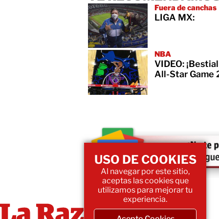
Fuera de canchas
LIGA MX:
NBA
VIDEO: ¡Bestia
All-Star Game
USO DE COOKIES
Al navegar por este sitio,
aceptas las cookies que
utilizamos para mejorar tu
experiencia.
Acepto Cookies