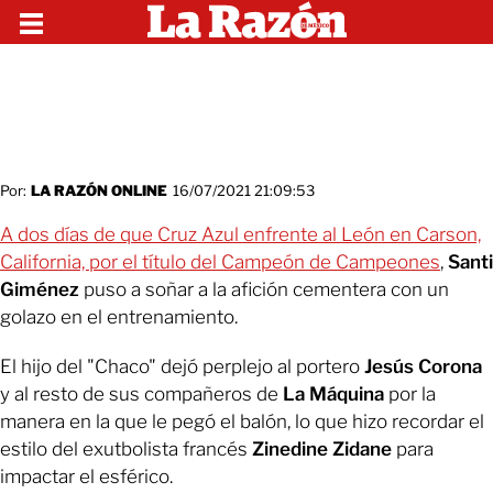
Por:
LA RAZÓN ONLINE
16/07/2021 21:09:53
A dos días de que Cruz Azul enfrente al León en Carson,
California, por el título del Campeón de Campeones
,
Santi
Giménez
puso a soñar a la afición cementera con un
golazo en el entrenamiento.
El hijo del "Chaco" dejó perplejo al portero
Jesús Corona
y al resto de sus compañeros de
La Máquina
por la
manera en la que le pegó el balón, lo que hizo recordar el
estilo del exutbolista francés
Zinedine Zidane
para
impactar el esférico.