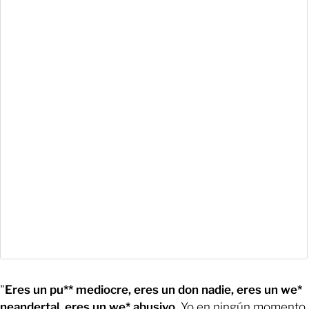
"
Eres un pu** mediocre, eres un don nadie, eres un we*
neandertal, eres un we* abusivo.
Yo en ningún momento