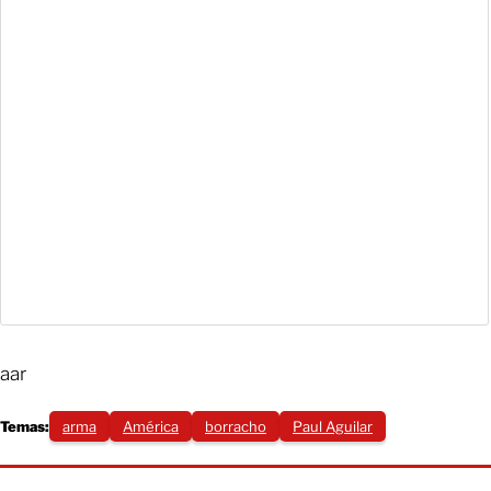
aar
Temas:
arma
América
borracho
Paul Aguilar