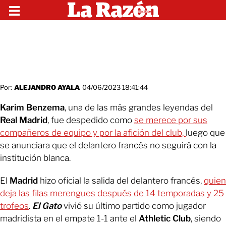
Por:
ALEJANDRO AYALA
04/06/2023 18:41:44
Karim Benzema
, una de las más grandes leyendas del
Real Madrid
, fue despedido como
se merece por sus
compañeros de equipo y por la afición del club,
luego que
se anunciara que el delantero francés no seguirá con la
institución blanca.
El
Madrid
hizo oficial la salida del delantero francés,
quien
deja las filas merengues después de 14 temporadas y 25
trofeos
.
El Gato
vivió su último partido como jugador
madridista en el empate 1-1 ante el
Athletic Club
, siendo