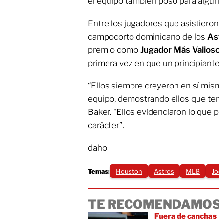
el equipo también posó para algun
Entre los jugadores que asistiero
campocorto dominicano de los
As
premio como
Jugador Más Valios
primera vez en que un principiante
“Ellos siempre creyeron en sí mis
equipo, demostrando ellos que tení
Baker. “Ellos evidenciaron lo que 
carácter”.
daho
Temas:
Houston
Astros
MLB
Jo
TE RECOMENDAMOS
Fuera de canchas