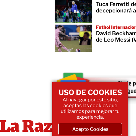
Tuca Ferretti d
decepcionará a
Futbol Internacio
David Beckham y
de Leo Messi (
USO DE COOKIES
Al navegar por este sitio,
aceptas las cookies que
utilizamos para mejorar tu
experiencia.
Acepto Cookies