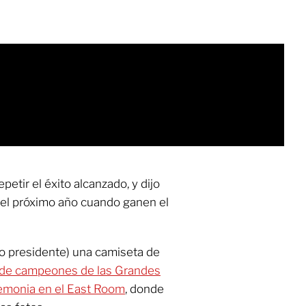
epetir el éxito alcanzado, y dijo
el próximo año cuando ganen el
to presidente) una camiseta de
o de campeones de las Grandes
remonia en el East Room
, donde