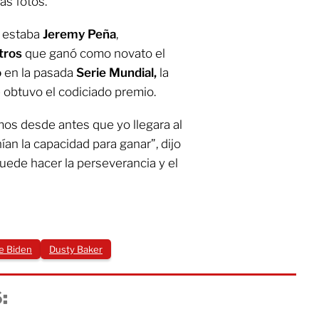
as fotos.
n estaba
Jeremy Peña
,
tros
que ganó como novato el
o
en la pasada
Serie Mundial,
la
 obtuvo el codiciado premio.
mos desde antes que yo llegara al
an la capacidad para ganar”, dijo
puede hacer la perseverancia y el
e Biden
Dusty Baker
: