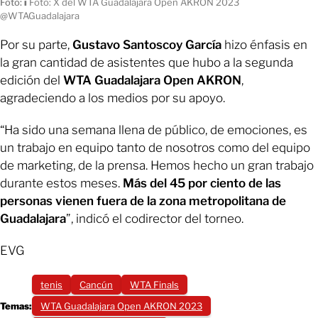
Foto:
ı
Foto: X del WTA Guadalajara Open AKRON 2023
@WTAGuadalajara
Por su parte,
Gustavo Santoscoy García
hizo énfasis en
la gran cantidad de asistentes que hubo a la segunda
edición del
WTA Guadalajara Open AKRON
,
agradeciendo a los medios por su apoyo.
“Ha sido una semana llena de público, de emociones, es
un trabajo en equipo tanto de nosotros como del equipo
de marketing, de la prensa. Hemos hecho un gran trabajo
durante estos meses.
Más del 45 por ciento de las
personas vienen fuera de la zona metropolitana de
Guadalajara
”, indicó el codirector del torneo.
EVG
tenis
Cancún
WTA Finals
Temas:
WTA Guadalajara Open AKRON 2023