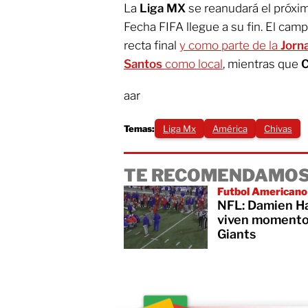
La
Liga MX
se reanudará el próxim
Fecha FIFA llegue a su fin. El cam
recta final
y como parte de la
Jorn
Santos
como local
, mientras que
C
aar
Temas:
Liga Mx
América
Chivas
TE RECOMENDAMOS
Futbol Americano
NFL: Damien Har
viven momentos
Giants