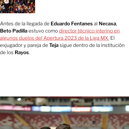
Antes de la llegada de
Eduardo Fentanes
al
Necaxa
,
Beto Padilla
estuvo como
director técnico interino en
algunos duelos del Apertura 2023 de la Liga MX.
El
exjugador y pareja de
Teja
sigue dentro de la institución
de los
Rayos
.