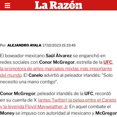
Por:
ALEJANDRO AYALA
17/10/2023 15:33:45
El boxeador mexicano
Saúl Álvarez
se enganchó en
redes sociales con
Conor McGregor
, estrella de la
UFC
,
la promotora de artes marciales mixtas más importante
del mundo
. El
Canelo
advirtió al peleador irlandés: "Solo
necesito una mano contigo".
Conor McGregor
, peleador irlandés de la
UFC
, recordó
en su cuenta de X
(antes Twitter) la pelea entre el Canelo
y la leyenda Floyd Mayweather, Jr
. En aquel combate el
Money
se impuso con autoridad al mexicano y
McGregor