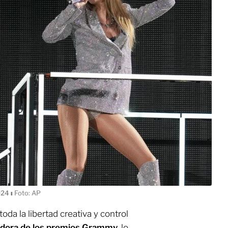
2024
ı
Foto: AP
da la libertad creativa y control
adora de los premios Grammy
, lo