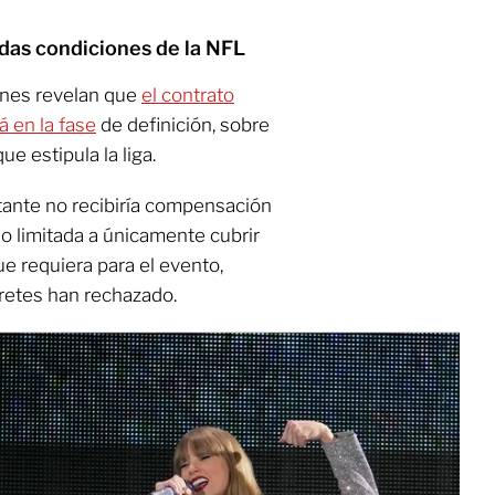
das condiciones de la NFL
ones revelan que
el contrato
á en la fase
de definición, sobre
e estipula la liga.
ntante no recibiría compensación
o limitada a únicamente cubrir
ue requiera para el evento,
pretes han rechazado.