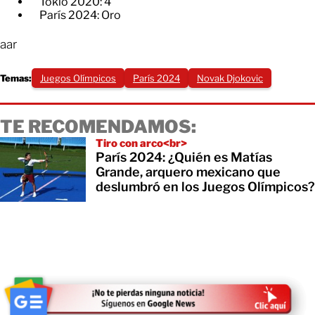
​Tokio 2020: 4
​París 2024: Oro
aar
Temas:
Juegos Olímpicos
París 2024
Novak Djokovic
TE RECOMENDAMOS:
Tiro con arco<br>
París 2024: ¿Quién es Matías
Grande, arquero mexicano que
deslumbró en los Juegos Olímpicos?