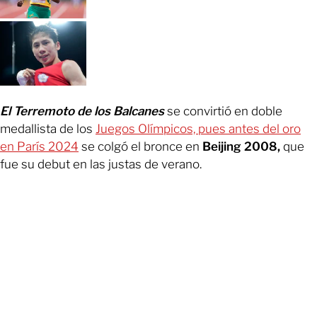
El Terremoto de los Balcanes
se convirtió en doble
medallista de los
Juegos Olímpicos, pues antes del oro
en París 2024
se colgó el bronce en
Beijing 2008,
que
fue su debut en las justas de verano.