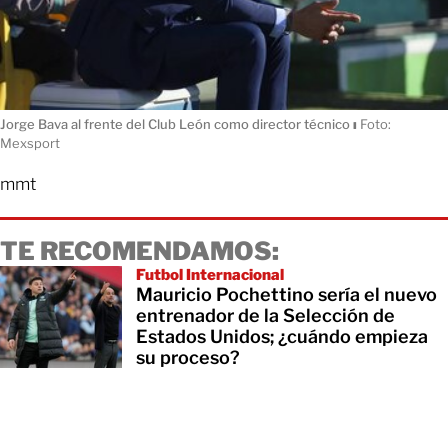
Jorge Bava al frente del Club León como director técnico
ı
Foto:
Mexsport
mmt
TE RECOMENDAMOS:
Futbol Internacional
Mauricio Pochettino sería el nuevo
entrenador de la Selección de
Estados Unidos; ¿cuándo empieza
su proceso?