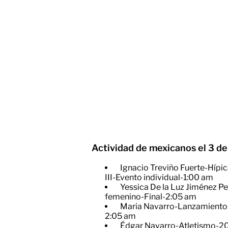
Actividad de mexicanos el 3 d
Ignacio Treviño Fuerte-Híp
III-Evento individual-1:00 am
​Yessica De la Luz Jiménez P
femenino-Final-2:05 am
​Maria Navarro-Lanzamiento 
2:05 am
Édgar Navarro-Atletismo-20