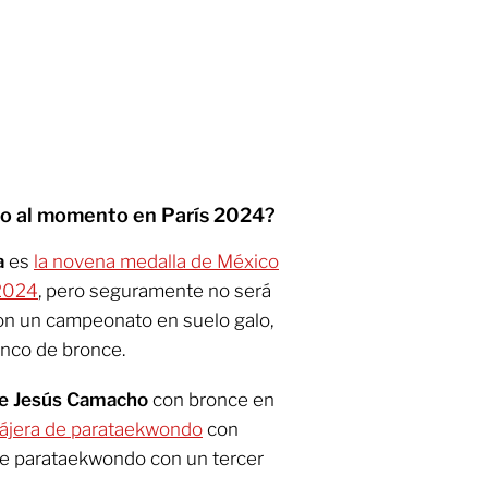
co al momento en París 2024?
a
es
la novena medalla de México
 2024
, pero seguramente no será
on un campeonato en suelo galo,
inco de bronce.
e Jesús Camacho
con bronce en
Nájera de parataekwondo
con
de parataekwondo con un tercer