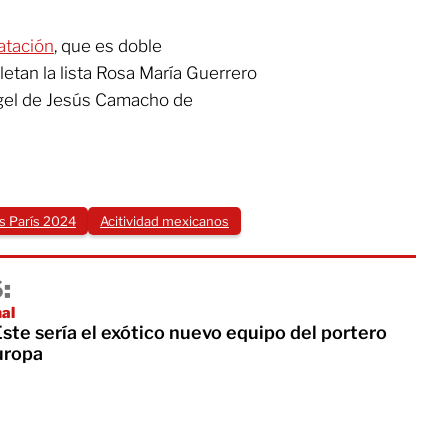
atación
, que es doble
etan la lista Rosa María Guerrero
ngel de Jesús Camacho de
s París 2024
Acitividad mexicanos
:
nal
te sería el exótico nuevo equipo del portero
uropa