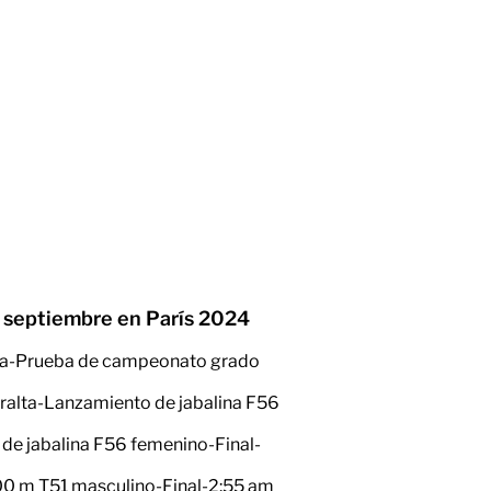
e septiembre en París 2024
ica-Prueba de campeonato grado
eralta-Lanzamiento de jabalina F56
de jabalina F56 femenino-Final-
0 m T51 masculino-Final-2:55 am