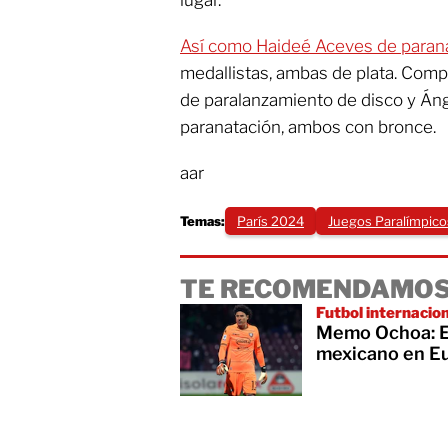
lugar.
Así como Haideé Aceves de paran
medallistas, ambas de plata. Compl
de paralanzamiento de disco y Á
paranatación, ambos con bronce.
aar
Temas:
París 2024
Juegos Paralímpico
TE RECOMENDAMOS
Futbol internacio
Memo Ochoa: Es
mexicano en E